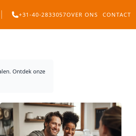
+31-40-2833057
OVER ONS
CONTACT
halen. Ontdek onze