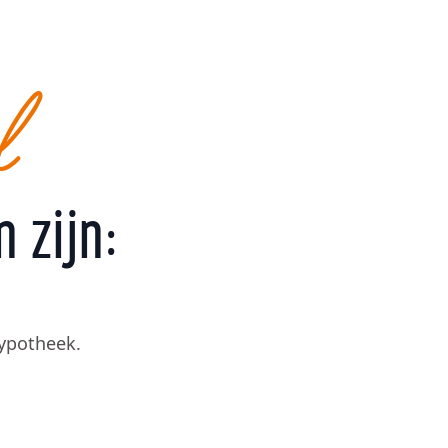
l
 zijn:
ypotheek.