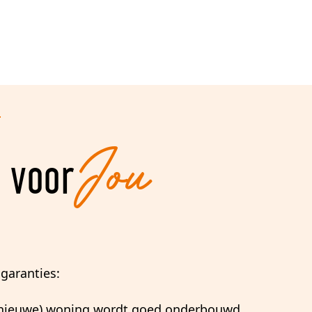
Jou
j voor
garanties:
(nieuwe) woning wordt goed onderbouwd.