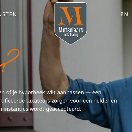
NSTEN
EN
g?
ven of je hypotheek wilt aanpassen — een
rtificeerde taxateurs zorgen voor een helder en
n instanties wordt geaccepteerd.