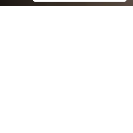
OVER ONS
Kopen en verkopen kan
Iedereen.
Wij leven én bewegen met je mee.
Wij van Metselaars Makelaardij leven met je mee
én bewegen met je mee. We vertellen je graag
hoe we je kunnen helpen bij het realiseren van
jouw woonwensen en stellen ons voor. Hopelijk