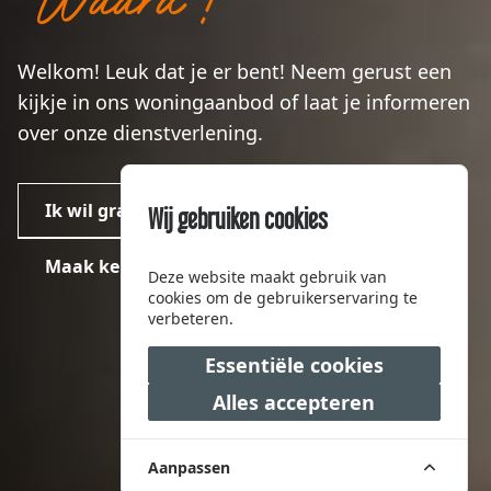
Waard !
Welkom! Leuk dat je er bent! Neem gerust een
kijkje in ons woningaanbod of laat je informeren
over onze dienstverlening.
Ik wil graag een gratis waardebepaling
Wij gebruiken cookies
Maak kennis met ons
Deze website maakt gebruik van
cookies om de gebruikerservaring te
verbeteren.
Essentiële cookies
Alles accepteren
Aanpassen