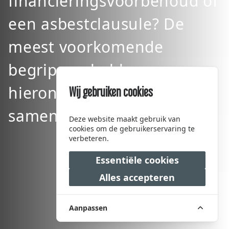
financieringsvoorbehoud of
een asbestclausule? De
meest voorkomende
begrippen hebben we
hieronder voor u
Wij gebruiken cookies
samengevat.
Deze website maakt gebruik van
cookies om de gebruikerservaring te
verbeteren.
Essentiële cookies
Alles accepteren
Aanpassen