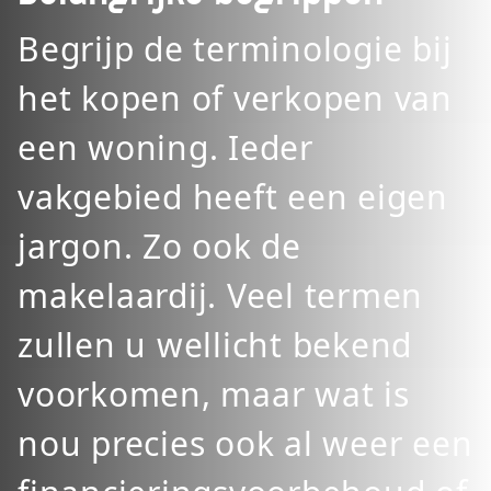
Begrijp de terminologie bij
het kopen of verkopen van
een woning. Ieder
vakgebied heeft een eigen
jargon. Zo ook de
makelaardij. Veel termen
zullen u wellicht bekend
voorkomen, maar wat is
nou precies ook al weer een