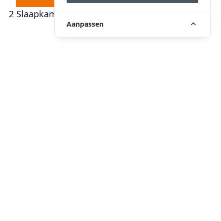
2 Slaapkamers
-
€ 650.000,00
Aanpassen
Omschrijving
Wonen in het hart van Nuenen met alle
comfort binnen handbereik? Dit royale en
instapklare appartement combineert ruimte,
licht en een fijne indeling met een centrale
maar rustige ligging. Dankzij de hoekpositie
geniet je van veel natuurlijke lichtinval en
een ruimtelijk gevoel. Met een zonnig balkon
op het westen, twee ruime slaapkamers, een