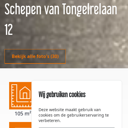
Schepen van Tongelrelaan
12
Bekijk alle foto's
(30)
Wij gebruiken cookies
Deze website maakt gebruik van
105 m²
215 m²
372 m³
cookies om de gebruikerservaring te
verbeteren.