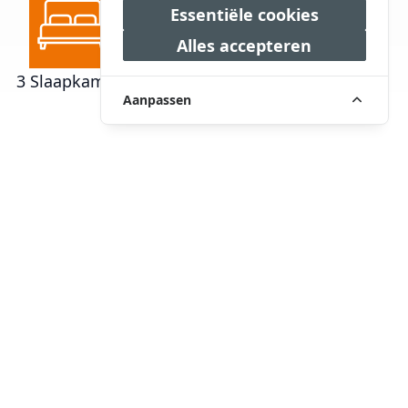
Essentiële cookies
Alles accepteren
3 Slaapkamers
2 Badkamers
€ 495.000,00
Aanpassen
Omschrijving
In een rustig en groen stukje van Nuenen
ligt deze verrassend ruime semi-bungalow
met een praktische indeling en volop
leefcomfort. Met een slaapkamer en
badkamer op de begane grond, twee ruime
slaapkamers en een extra badkamer op de