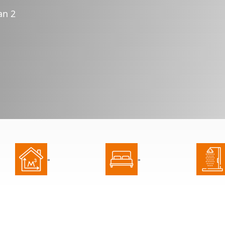
an 2
-
-