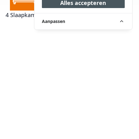
Alles accepteren
4 Slaapkamers
1 Badkamers
€ 499.000,00
Aanpassen
Omschrijving
Wonen in een rustig hofje.
Een huis waar je zó in kunt.
Licht, ruimte en een fijne sfeer.
Precies wat je zoekt als starter of jong gezin.
Aan de Hofstad 13 in Nuenen staat deze
verzorgde tussenwoning. Gelegen in een