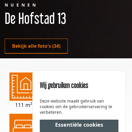
NUENEN
De Hofstad 13
Bekijk alle foto's
(34)
Wij gebruiken cookies
Deze website maakt gebruik van
111 m²
128 m²
394 m³
cookies om de gebruikerservaring te
verbeteren.
Essentiële cookies