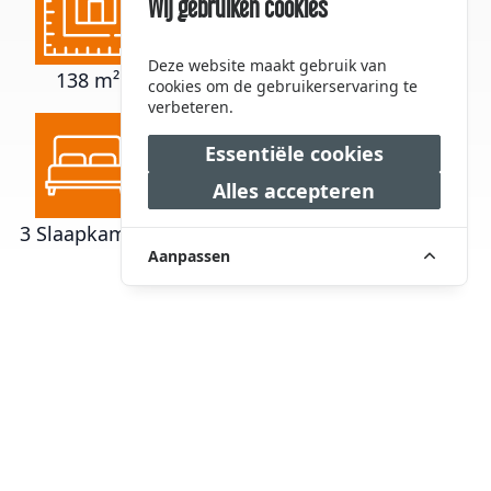
Wij gebruiken cookies
Deze website maakt gebruik van
138 m²
204 m²
473 m³
cookies om de gebruikerservaring te
verbeteren.
Essentiële cookies
Alles accepteren
3 Slaapkamers
1 Badkamers
€ 550.000,00
Aanpassen
Omschrijving
Welkom op de Bourgognelaan 36