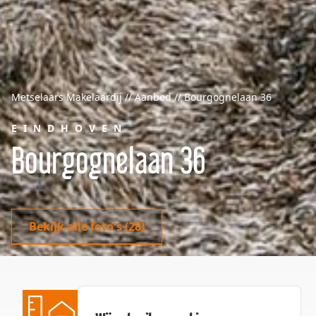
Metselaars Makelaardij // Aanbod // Bourgognelaan 36
EINDHOVEN
Bourgognelaan 36
Bekijk alle foto's
(28)