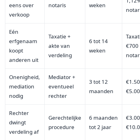
1,12%
eens over
notaris
weken
notar
verkoop
Eén
Taxatie +
Taxat
erfgenaam
6 tot 14
akte van
€700 
koopt
weken
verdeling
notar
anderen uit
Onenigheid,
Mediator +
3 tot 12
€1.50
mediation
eventueel
maanden
€5.0
nodig
rechter
Rechter
Gerechtelijke
6 maanden
€3.00
dwingt
procedure
tot 2 jaar
€10.
verdeling af